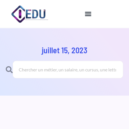
Aller
au
contenu
juillet 15, 2023
Rechercher
Rechercher