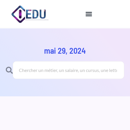
Aller
au
contenu
mai 29, 2024
Rechercher
Rechercher