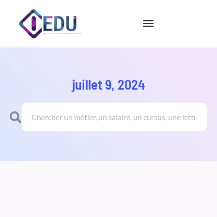
Aller
au
contenu
juillet 9, 2024
Rechercher
Rechercher