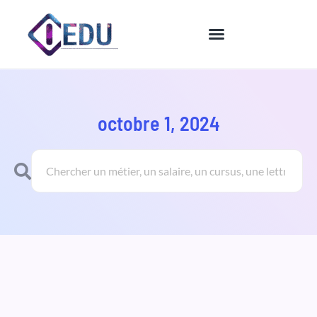
Aller
au
contenu
octobre 1, 2024
Rechercher
Rechercher