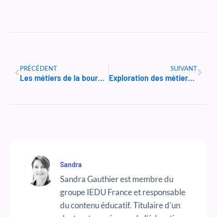
Précédent
Suiv
PRÉCÉDENT
SUIVANT
Les métiers de la bourse et de la finance
Exploration des métiers de la logistique et du transport
Sandra
Sandra Gauthier est membre du
groupe IEDU France et responsable
du contenu éducatif. Titulaire d'un