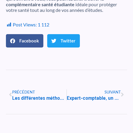
complémentaire santé étudiante
idéale pour protéger
votre santé tout au long de vos années d’études.
Post Views:
1 112
Facebook
Twitter
Précédent
Suiv
PRÉCÉDENT
SUIVANT
Les différentes méthodes de soutien scolaire : avantages et coûts
Expert-comptable, un métier d’avenir ?