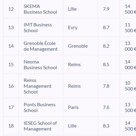
SKEMA
14
12
Lille
7.9
Business School
500 
IMT Business
11
13
Evry
8.7
School
500 
Grenoble École
13
14
Grenoble
8.2
de Management
000 
Neoma
14
15
Reims
8.5
Business School
000 
Reims
10
16
Management
Reims
7.8
500 
School
Ponts Business
13
17
Paris
7.6
School
500 
IESEG School of
14
18
Lille
8.3
Management
500 