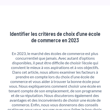
Identifier les critères de choix d'une école
de commerce en 2023
En
20
23
,
le
march
é
des
é
col
es
de
commerce
est
plus
concurrent
iel
que
j
ama
is
.
Ave
c
aut
ant
d
‘
options
disp
on
ibles
,
il
pe
ut
ê
tre
diff
ic
ile
de
cho
is
ir
l
‘
é
co
le
qui
conv
ient
le
m
ie
ux
à
v
os
aspirations
et
à
v
os
object
if
s
.
D
ans
c
et
article
,
n
ous
all
ons
examiner
les
fact
e
urs
à
pre
nd
re
en
com
pt
e
l
ors
du
cho
ix
d
‘
une
é
co
le
de
commerce
et
v
ous
a
ider
à
trou
ver
la
bon
ne
é
co
le
pour
v
ous
.
N
ous
expl
iqu
er
ons
comment
cho
is
ir
une
é
co
le
en
tenant
com
pt
e
de
son
em
pl
acement
,
de
son
programme
et
de
sa
ré
put
ation
.
N
ous
disc
uter
ons
é
gal
ement
des
av
ant
ages
et
des
incon
v
én
ients
de
cho
is
ir
une
é
co
le
de
commerce
.
En
fin
,
n
ous
v
ous
don
ner
ons
des
con
se
ils
pr
at
iques
pour
v
ous
ass
urer
que
v
ous
fa
ites
le
bon
cho
ix
.