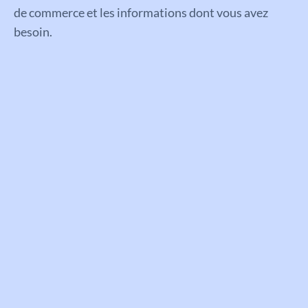
de
commerce
et
les
inform
ations
dont
v
ous
a
vez
bes
oin.