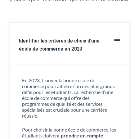
Identifier les critères de choix d'une
école de commerce en 2023
En
20
23
,
trou
ver
la
bon
ne
é
co
le
de
commerce
pour
rait
ê
tre
l
‘
un
des
plus
gr
ands
dé
f
is
pour
les
ét
ud
iants
.
La
rec
her
che
d
‘
une
é
co
le
de
commerce
qui
off
re
des
programmes
de
qual
ité
et
des
services
sp
é
cial
is
és
est
crucial
e
pour
une
car
ri
ère
ré
ussie
.
Pour
cho
is
ir
la
bon
ne
é
co
le
de
commerce
,
les
ét
ud
iants
do
iv
ent
prendre en compte