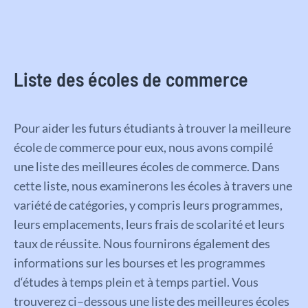
Liste des écoles de commerce
Pour
a
ider
les
fut
urs
ét
ud
iants
à
trou
ver
la
me
ille
ure
é
co
le
de
commerce
pour
e
ux
,
n
ous
av
ons
comp
il
é
une
list
e
des
me
ille
ures
é
col
es
de
commerce
.
D
ans
c
ette
list
e
,
n
ous
examiner
ons
les
é
col
es
à
travers
une
vari
ét
é
de
cat
é
g
ories
,
y
comp
ris
le
urs
programmes
,
le
urs
em
pl
acements
,
le
urs
fra
is
de
sc
olar
ité
et
le
urs
t
aux
de
ré
uss
ite
.
N
ous
four
nir
ons
é
gal
ement
des
inform
ations
sur
les
b
ourses
et
les
programmes
d
‘
ét
udes
à
tem
ps
ple
in
et
à
tem
ps
part
iel
.
V
ous
trou
vere
z
c
i
–
d
ess
ous
une
list
e
des
me
ille
ures
é
col
es