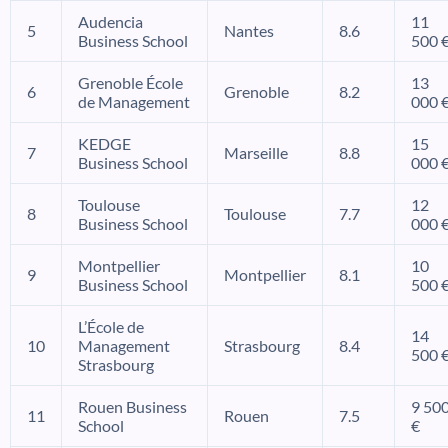
Audencia
11
5
Nantes
8.6
Business School
500 
Grenoble École
13
6
Grenoble
8.2
de Management
000 
KEDGE
15
7
Marseille
8.8
Business School
000 
Toulouse
12
8
Toulouse
7.7
Business School
000 
Montpellier
10
9
Montpellier
8.1
Business School
500 
L’École de
14
10
Management
Strasbourg
8.4
500 
Strasbourg
Rouen Business
9 50
11
Rouen
7.5
School
€