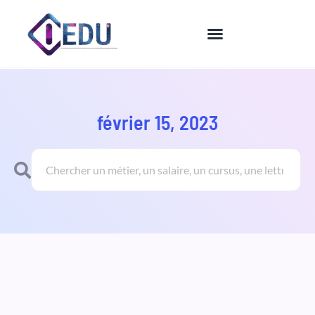
Aller
au
contenu
février 15, 2023
Rechercher
Rechercher