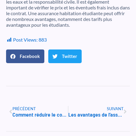
les eaux et la responsabilité civile. Il est également
important de vérifier le prix et les éventuels frais inclus dans
le contrat. Une assurance habitation étudiante peut offrir
de nombreux avantages, notamment des tarifs plus
avantageux pour les étudiants.
Post Views:
883
Facebook
Twitter
Précédent
Suiv
PRÉCÉDENT
SUIVANT
Comment réduire le coût de votre assurance habitation étudiant boursier
Les avantages de l’assurance multirisque habitation pour les étudiants