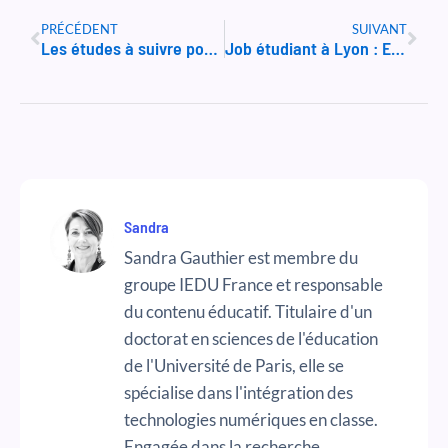
Précédent
Suiv
PRÉCÉDENT
SUIVANT
Les études à suivre pour devenir assistante dentaire
Job étudiant à Lyon : Et, si vous donniez des cours à domicile ?
Sandra
Sandra Gauthier est membre du
groupe IEDU France et responsable
du contenu éducatif. Titulaire d'un
doctorat en sciences de l'éducation
de l'Université de Paris, elle se
spécialise dans l'intégration des
technologies numériques en classe.
Engagée dans la recherche