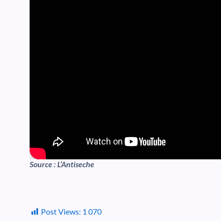
Source : L’Antiseche
Post Views:
1 070