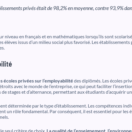
ablissements privés était de 98,2% en moyenne, contre 93,9% dans
ur niveau en français et en mathématiques lorsqu’ils sont scolaris
des élèves issus d’un milieu social plus favorisé. Les établissement
es.
ilité
s écoles privées sur l’employabilité
des diplômés. Les écoles privé
roits avec le monde de l’entreprise, ce qui peut faciliter l’inserti
de stages et d’alternance, permettant aux étudiants d’acquérir un
ent déterminée par le type d’établissement. Les compétences indiv
t un rôle fondamental. Par conséquent, il est essentiel pour les é
nels.
le seul critère de choix.
La qualité de l’enseignement, l’environne