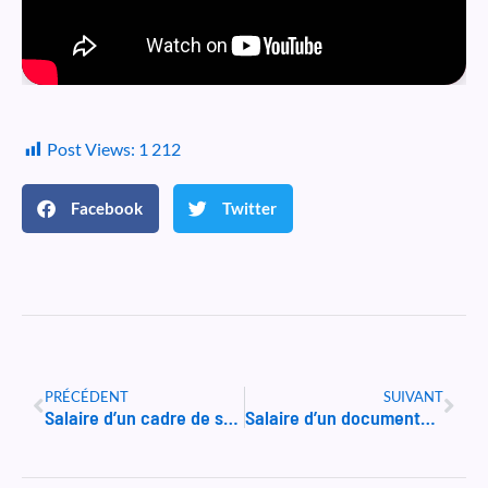
Post Views:
1 212
Facebook
Twitter
Précédent
Suiv
PRÉCÉDENT
SUIVANT
Salaire d’un cadre de santé
Salaire d’un documentaliste