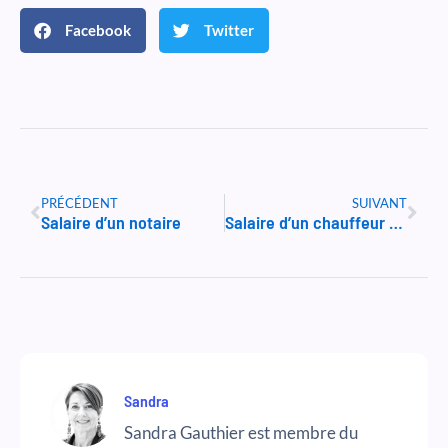
Facebook
Twitter
Précédent
Suiv
PRÉCÉDENT
SUIVANT
Salaire d’un notaire
Salaire d’un chauffeur de Bus
Sandra
Sandra Gauthier est membre du