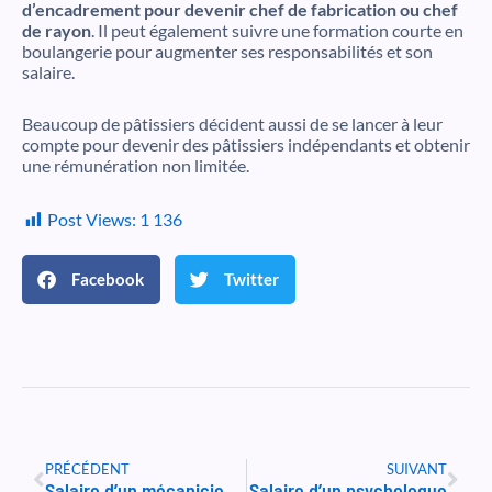
d’encadrement pour devenir chef de fabrication ou chef
de rayon
. Il peut également suivre une formation courte en
boulangerie pour augmenter ses responsabilités et son
salaire.
Beaucoup de pâtissiers décident aussi de se lancer à leur
compte pour devenir des pâtissiers indépendants et obtenir
une rémunération non limitée.
Post Views:
1 136
Facebook
Twitter
Précédent
Suiv
PRÉCÉDENT
SUIVANT
Salaire d’un mécanicien ?
Salaire d’un psychologue