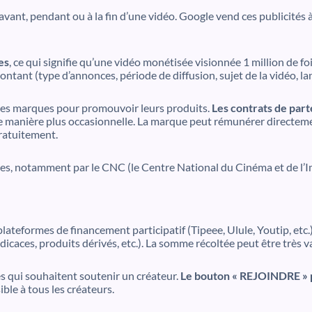
avant, pendant ou à la fin d’une vidéo. Google vend ces publicités
es
, ce qui signifie qu’une vidéo monétisée visionnée 1 million de f
nt (type d’annonces, période de diffusion, sujet de la vidéo, lang
es marques pour promouvoir leurs produits.
Les contrats de par
de manière plus occasionnelle. La marque peut rémunérer directemen
gratuitement.
es, notamment par le CNC (le Centre National du Cinéma et de l’
e plateformes de financement participatif (Tipeee, Ulule, Youtip, et
icaces, produits dérivés, etc.). La somme récoltée peut être très va
 qui souhaitent soutenir un créateur.
Le bouton « REJOINDRE » 
ble à tous les créateurs.