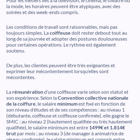
Pour les métiers liés à la télévision, le cinéma, le théâtre ou
la mode, les horaires peuvent être atypiques, avec des
soirées et des week-ends compris.
Les conditions de travail sont raisonnables, mais pas
toujours simples. La
coiffeuse
doit rester debout tout au
long de sa journée et adopter des postures douloureuses
pour certaines opérations. Le rythme est également
soutenu.
De plus, les clientes peuvent être très exigeantes et
exprimer leur mécontentement lorsqu’elles sont
mécontentes.
La
rémunération
d’une coiffeuse varie selon son statut et
son expérience. Selon la
Convention collective nationale
de la coiffure
, le salaire
minimum
est fixé en fonction de
son niveau d’études et de ses compétences : au niveau 1
(débutante, coiffeuse et coiffeuse confirmée), elle gagne le
SMIC ; au niveau 2 (hautement qualifiée ou très hautement
qualifiée), le salaire minimum est entre
1499€ et 1.814€
brut
par mois ; au niveau 3 (de manager à animatrice de
réseau confirmée), le salaire minimum est compris entre