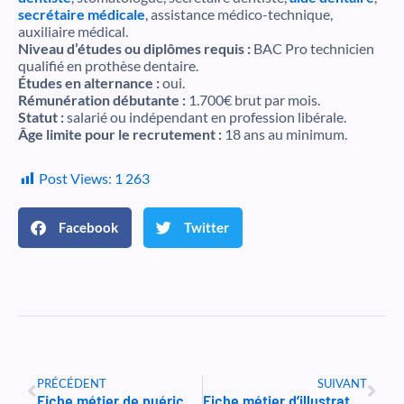
secrétaire médicale
, assistance médico-technique,
auxiliaire médical.
Niveau d’études ou diplômes requis :
BAC Pro technicien
qualifié en prothèse dentaire.
Études en alternance :
oui.
Rémunération débutante :
1.700€ brut par mois.
Statut :
salarié ou indépendant en profession libérale.
Âge limite pour le recrutement :
18 ans au minimum.
Post Views:
1 263
Facebook
Twitter
Précédent
Suiv
PRÉCÉDENT
SUIVANT
Fiche métier de puéricultrice
Fiche métier d’illustrateur