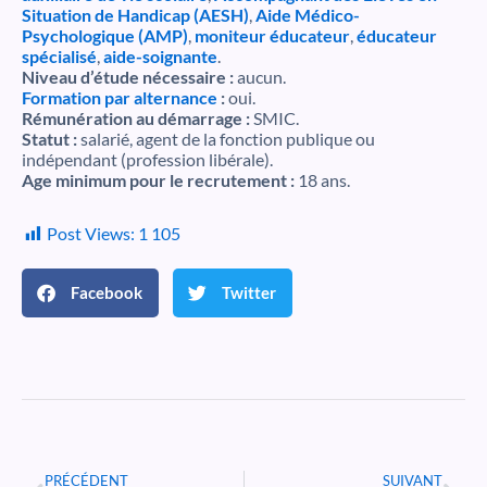
Situation de Handicap (AESH)
,
Aide Médico-
Psychologique (AMP)
,
moniteur éducateur
,
éducateur
spécialisé
,
aide-soignante
.
Niveau d’étude nécessaire :
aucun.
Formation par alternance
:
oui.
Rémunération au démarrage :
SMIC.
Statut :
salarié, agent de la fonction publique ou
indépendant (profession libérale).
Age minimum pour le recrutement :
18 ans.
Post Views:
1 105
Facebook
Twitter
Précédent
Suiv
PRÉCÉDENT
SUIVANT